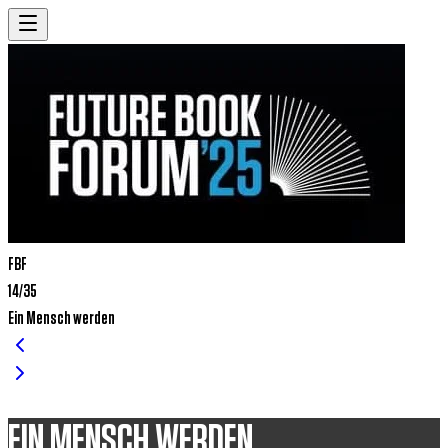
FBF
14/35
Ein Mensch werden
ein mensch werden